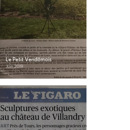
Côté O
Juillet-A
Le Petit Vendômois
Juin 2019
Nice M
Avril 201