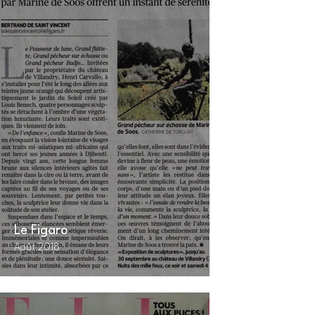
Le Figaro
Côté O
Août 2018
Août-Sep