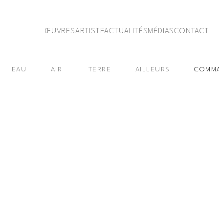
ŒUVRES
ARTISTE
ACTUALITÉS
MÉDIAS
CONTACT
EAU
AIR
TERRE
AILLEURS
COMMA