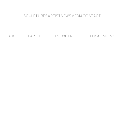
SCULPTURES
ARTIST
NEWS
MEDIA
CONTACT
AIR
EARTH
ELSEWHERE
COMMISSION